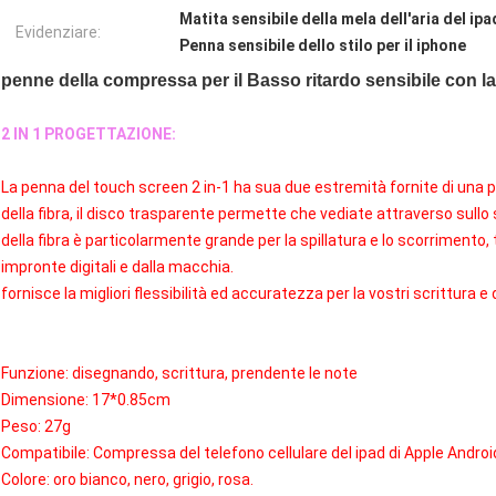
Matita sensibile della mela dell'aria del ipa
Evidenziare:
Penna sensibile dello stilo per il iphone
penne della compressa per il Basso ritardo sensibile con la 
2 IN 1 PROGETTAZIONE:
La penna del touch screen 2 in-1 ha sua due estremità fornite di una pu
della fibra, il disco trasparente permette che vediate attraverso sul
della fibra è particolarmente grande per la spillatura e lo scorrimento, t
impronte digitali e dalla macchia.
fornisce la migliori flessibilità ed accuratezza per la vostri scrittura e
Funzione: disegnando, scrittura, prendente le note
Dimensione: 17*0.85cm
Peso: 27g
Compatibile: Compressa del telefono cellulare del ipad di Apple Andr
Colore: oro bianco, nero, grigio, rosa.