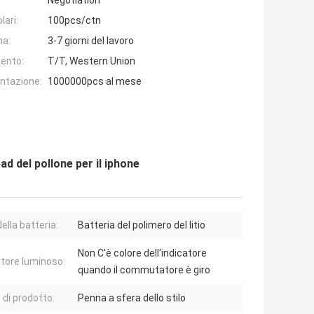
Negotiation
lari:
100pcs/ctn
na:
3-7 giorni del lavoro
ento:
T/T, Western Union
entazione:
1000000pcs al mese
pad del pollone per il iphone
ella batteria:
Batteria del polimero del litio
Non C'è colore dell'indicatore
atore luminoso:
quando il commutatore è giro
di prodotto:
Penna a sfera dello stilo