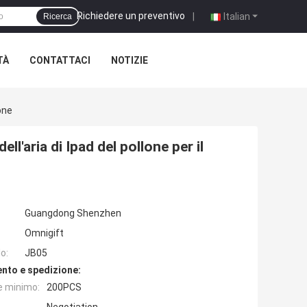
Richiedere un preventivo
|
Italian
Ricerca
TÀ
CONTATTACI
NOTIZIE
hone
ell'aria di Ipad del pollone per il
Guangdong Shenzhen
Omnigift
o:
JB05
nto e spedizione:
e minimo:
200PCS