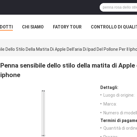
DOTTI
CHI SIAMO
FATORY TOUR
CONTROLLO DI QUALI
e Dello Stilo Della Matita Di Apple Dell'aria Di Ipad Del Pollone Per Il Ip
Penna sensibile dello stilo della matita di Apple d
iphone
Dettagli:
Luogo di origine:
Marca:
Numero di modell
Termini di pagame
Quantità di ordin