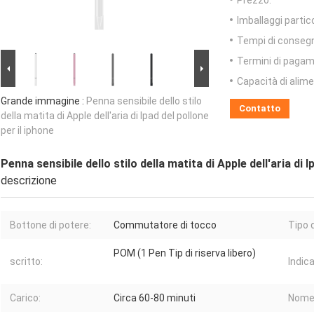
Prezzo:
Imballaggi partico
Tempi di conseg
Termini di pagam
Capacità di alim
Grande immagine :
Penna sensibile dello stilo
Contatto
della matita di Apple dell'aria di Ipad del pollone
per il iphone
Penna sensibile dello stilo della matita di Apple dell'aria di I
descrizione
Bottone di potere:
Commutatore di tocco
Tipo d
POM (1 Pen Tip di riserva libero)
scritto:
Indic
Carico:
Circa 60-80 minuti
Nome 