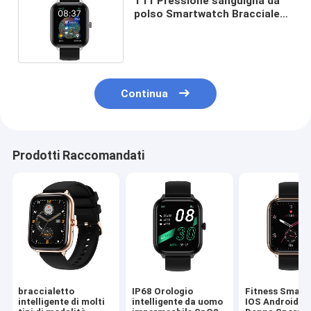
T11 Pressione sanguigna da
polso Smartwatch Bracciale
Sport Wristband Fitness
Continua
Prodotti Raccomandati
braccialetto
IP68 Orologio
Fitness Smart
intelligente di molti
intelligente da uomo
IOS Android 