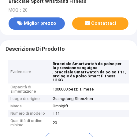
Bracciale Sport Wristband Fitness
MOQ：20
Miglior prezzo
Contattaci
Descrizione Di Prodotto
Bracciale Smartwatch da polso per
la pressione sanguigna
Evidenziare
,
,
bracciale Smartwatch da polso T11
orologio da polso Smart Fitness
13KG
Capacità di
1000000 pezzi al mese
alimentazione
Luogo di origine
Guangdong Shenzhen
Marca
Omnigift
Numero di modello
T11
Quantità di ordine
20
minimo