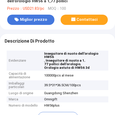
dell'orologio HW56 a 1,77 pollici
Prezzo：USD21.83/pc
MOQ：100
Miglior prezzo
Contattaci
Descrizione Di Prodotto
Inseguitore di nuoto dell'orologio
HW56
,
,
Evidenziare
Inseguitore di nuoto a 1
,
77 pollici dell'orologio
Orologio astuto di HW56 3d
Capacità di
100000pcs al mese
alimentazione
Imballaggi
39.5*31*36.5CM/100pcs
particolari
Luogo di origine
Guangdong Shenzhen
Marca
Omnigift
Numero di modello
HW56plus