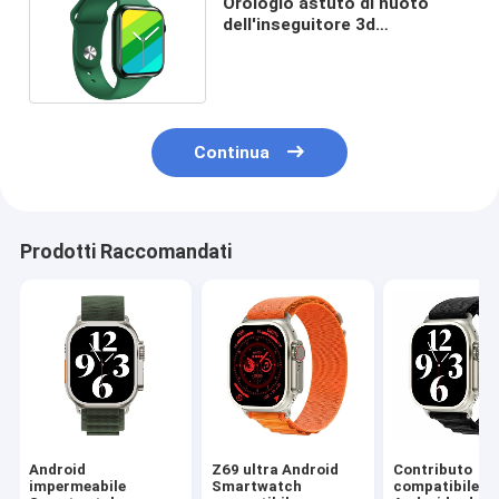
Orologio astuto di nuoto
dell'inseguitore 3d
dell'orologio HW56 a 1,77
pollici
Continua
Prodotti Raccomandati
Android
Z69 ultra Android
Contributo
impermeabile
Smartwatch
compatibile di